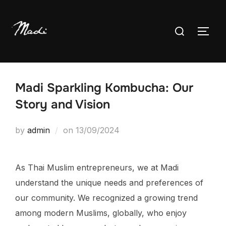
Skip
to
Search
TOG
content
for:
Madi Sparkling Kombucha: Our
Story and Vision
Posted
by
admin
on
13/09/2024
on
As Thai Muslim entrepreneurs, we at Madi
understand the unique needs and preferences of
our community. We recognized a growing trend
among modern Muslims, globally, who enjoy