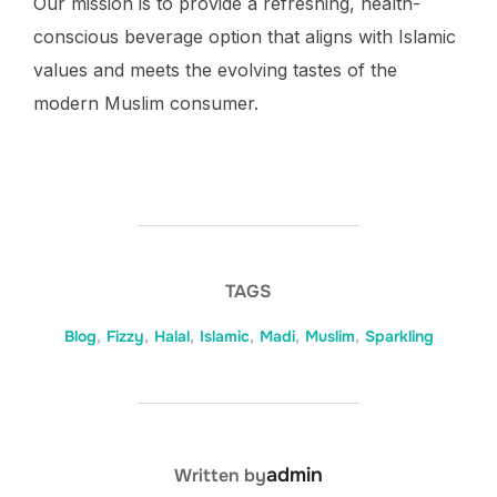
Our mission is to provide a refreshing, health-
conscious beverage option that aligns with Islamic
values and meets the evolving tastes of the
modern Muslim consumer.
TAGS
Blog
,
Fizzy
,
Halal
,
Islamic
,
Madi
,
Muslim
,
Sparkling
POST AUTHOR
admin
Written by